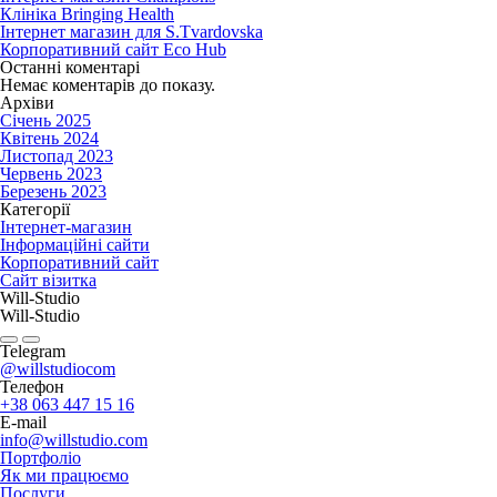
Клініка Bringing Health
Інтернет магазин для S.Tvardovska
Корпоративний сайт Eco Hub
Останні коментарі
Немає коментарів до показу.
Архіви
Січень 2025
Квітень 2024
Листопад 2023
Червень 2023
Березень 2023
Категорії
Інтернет-магазин
Інформаційні сайти
Корпоративний сайт
Сайт візитка
Will-Studio
Will-Studio
Telegram
@willstudiocom
Телефон
+38 063 447 15 16
E-mail
info@willstudio.com
Портфоліо
Як ми працюємо
Послуги