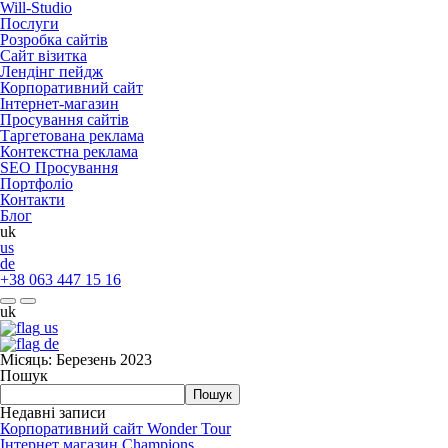
Will-Studio
Послуги
Розробка сайтів
Сайт візитка
Лендінг пейдж
Корпоративний сайт
Інтернет-магазин
Просування сайтів
Таргетована реклама
Контекстна реклама
SEO Просування
Портфоліо
Контакти
Блог
uk
us
de
+38 063 447 15 16
uk
us
de
Місяць:
Березень 2023
Пошук
Пошук
Недавні записи
Корпоративний сайт Wonder Tour
Інтернет магазин Champions