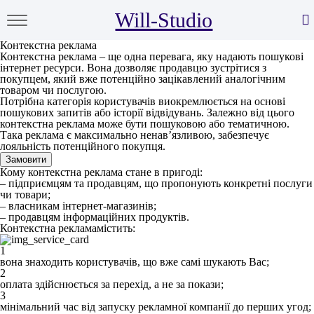
Will-Studio
Контекстна реклама
Контекстна реклама – ще одна перевага, яку надають пошукові
інтернет ресурси. Вона дозволяє продавцю зустрітися з
покупцем, який вже потенційно зацікавлений аналогічним
товаром чи послугою.
Потрібна категорія користувачів виокремлюється на основі
пошукових запитів або історії відвідувань. Залежно від цього
контекстна реклама може бути пошуковою або тематичною.
Така реклама є максимально ненав’язливою, забезпечує
лояльність потенційного покупця.
Замовити
Кому контекстна реклама стане в пригоді:
– підприємцям та продавцям, що пропонують конкретні послуги
чи товари;
– власникам інтернет-магазинів;
– продавцям інформаційних продуктів.
Контекстна рекламамістить:
1
вона знаходить користувачів, що вже самі шукають Вас;
2
оплата здійснюється за перехід, а не за покази;
3
мінімальний час від запуску рекламної компанії до перших угод;