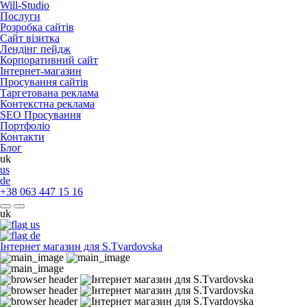
Will-Studio
Послуги
Розробка сайтів
Сайт візитка
Лендінг пейдж
Корпоративний сайт
Інтернет-магазин
Просування сайтів
Таргетована реклама
Контекстна реклама
SEO Просування
Портфоліо
Контакти
Блог
uk
us
de
+38 063 447 15 16
uk
us
de
Інтернет магазин для S.Tvardovska