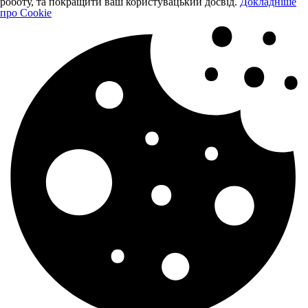
роботу, та покращити ваш користувацький досвід.
Докладніше
про Cookie