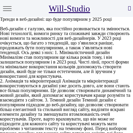
Will-Studio
Тренди в веб-дизайні: що буде популярним у 2025 році
Веб-дизайн є галуззю, яка постійно розвивається та змінюється.
Нові технології, вимоги ринку та споживачі завжди створюють
нові вимоги та можливості для веб-дизайнерів. У 2023 році
очікується, що багато з тенденцій, що з’явилися раніше,
продовжать бути популярними, а також з’являться нові
тенденції. Ось деякі з них:
1. Мінімалістичний дизайн
Мінімалізм став популярним ще кілька років тому, і він
залишиться популярним і в 2023 році. Чисті лінії, прості форми
та мінімальне використання кольорів допоможуть створити
дизайн, який буде не тільки естетичним, але й зручним у
використанні для користувача.
2. Анімація та мікроінтеракції
Анімація та мікроінтеракції
використовуються в дизайні уже досить довго, але вони стають
все більш популярними. Це дозволяє створювати динамічний та
живий дизайн, який допомагає користувачам краще розуміти та
взаємодіяти з сайтом.
3. Темний дизайн
Темний дизайн є
популярним підходом до веб-дизайну, що дозволяє створювати
більш елегантний та стильний вигляд сайту, виділяти яскраві
елементи дизайну та зменшувати втомлюваність очей
користувачів. Проте, варто враховувати, що він може не
підходити для кожного сайту та користувачі можуть мати
проблеми з читанням тексту на темному фоні. Перед вибором