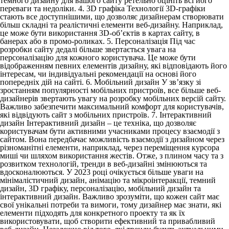
темного дизайну для вашого сайту ретельно оцініть всі його
переваги та недоліки.
4. 3D графіка
Технології 3D-графіки
стають все доступнішими, що дозволяє дизайнерам створювати
більш складні та реалістичні елементи веб-дизайну. Наприклад,
це може бути використання 3D-об’єктів в картах сайту, в
банерах або в промо-роликах.
5. Персоналізація
Під час
розробки сайту дедалі більше звертається увага на
персоналізацію для кожного користувача. Це може бути
відображенням певних елементів дизайну, які відповідають його
інтересам, чи індивідуальні рекомендації на основі його
попередніх дій на сайті.
6. Мобільний дизайн
У зв’язку зі
зростанням популярності мобільних пристроїв, все більше веб-
дизайнерів звертають увагу на розробку мобільних версій сайту.
Важливо забезпечити максимальний комфорт для користувачів,
які відвідують сайт з мобільних пристроїв.
7. Інтерактивний
дизайн
Інтерактивний дизайн – це техніка, що дозволяє
користувачам бути активними учасниками процесу взаємодії з
сайтом. Вона передбачає можливість взаємодії з дизайном через
різноманітні елементи, наприклад, через переміщення курсора
миші чи шляхом використання жестів. Отже, з плином часу та з
розвитком технологій, тренди в веб-дизайні змінюються та
вдосконалюються. У 2023 році очікується більше уваги на
мінімалістичний дизайн, анімацію та мікроінтеракції, темний
дизайн, 3D графіку, персоналізацію, мобільний дизайн та
інтерактивний дизайн. Важливо зрозуміти, що кожен сайт має
свої унікальні потреби та вимоги, тому дизайнер має знати, які
елементи підходять для конкретного проекту та як їх
використовувати, щоб створити ефективний та привабливий