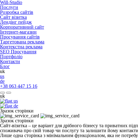
Will-Studio
Послуги
Розробка сайтів
Сайт візитка
Лендінг пейдж
Корпоративний сайт
Інтернет-магазин
Просування сайтів
Таргетована реклама
Контекстна реклама
SEO Просування
Портфоліо
Контакти
Блог
uk
us
de
+38 063 447 15 16
uk
us
de
Зразок сторінки
Зразок сторінки
Сайт-візитка – це варіант для дрібного бізнесу та приватних пі
споживача про свій товар чи послугу та залишити йому контакти
Лише одна сторінка з мінімальним функціоналом, яка не потребує