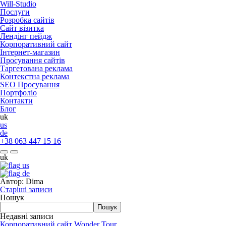
Will-Studio
Послуги
Розробка сайтів
Сайт візитка
Лендінг пейдж
Корпоративний сайт
Інтернет-магазин
Просування сайтів
Таргетована реклама
Контекстна реклама
SEO Просування
Портфоліо
Контакти
Блог
uk
us
de
+38 063 447 15 16
uk
us
de
Автор:
Dima
Навігація
Старіші записи
за
Пошук
записами
Пошук
Недавні записи
Корпоративний сайт Wonder Tour