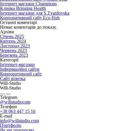
Інтернет магазин Champions
Клініка Bringing Health
Інтернет магазин для S.Tvardovska
Корпоративний сайт Eco Hub
Останні коментарі
Немає коментарів до показу.
Архіви
Січень 2025
Квітень 2024
Листопад 2023
Червень 2023
Березень 2023
Категорії
Інтернет-магазин
Інформаційні сайти
Корпоративний сайт
Сайт візитка
Will-Studio
Will-Studio
Telegram
@willstudiocom
Телефон
+38 063 447 15 16
E-mail
info@willstudio.com
Портфоліо
Як ми працюємо